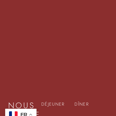
NOUS
DÉJEUNER
DÎNER
ÉCRIRE
FR