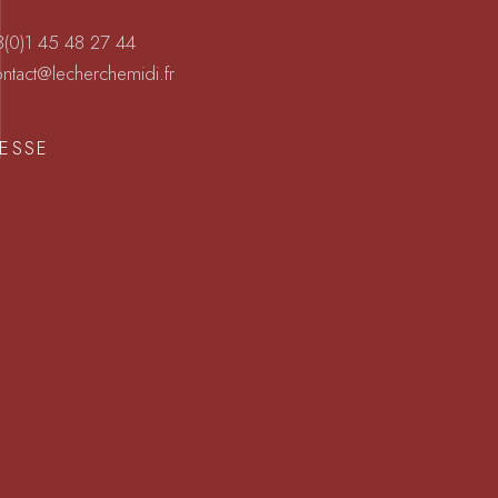
(0)1 45 48 27 44
ntact@lecherchemidi.fr
ESSE
e du Cherche Midi
 Paris
S D’OUVERTURES
UNER
 LES JOURS : 12H – 14H45
R
 LES JOURS : 19H00 – 22H30